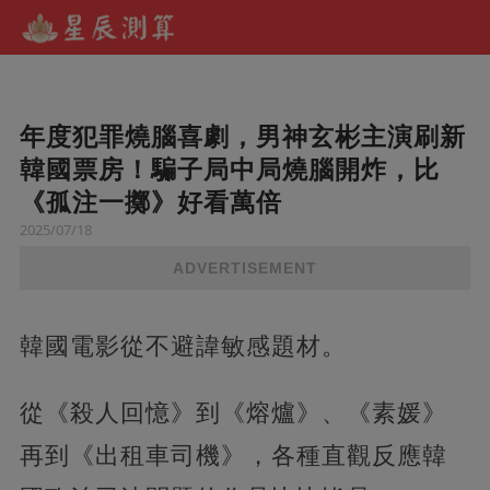
年度犯罪燒腦喜劇，男神玄彬主演刷新
韓國票房！騙子局中局燒腦開炸，比
《孤注一擲》好看萬倍
2025/07/18
ADVERTISEMENT
韓國電影從不避諱敏感題材。
從《殺人回憶》到《熔爐》、《素媛》
再到《出租車司機》，各種直觀反應韓