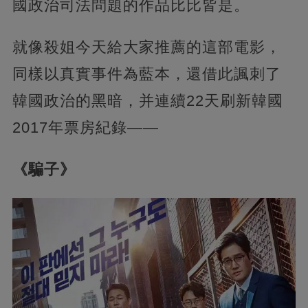
國政治司法問題的作品比比皆是。
就像殺姐今天給大家推薦的這部電影，
同樣以真實事件為藍本，還借此諷刺了
韓國政治的黑暗，并連續22天刷新韓國
2017年票房紀錄——
《騙子》