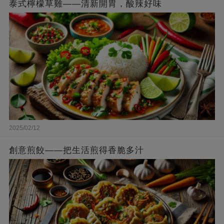
泰式檸檬草雞——清新開胃，酸辣好味
2025/02/12
創意煎餃——把生活煎得香脆多汁