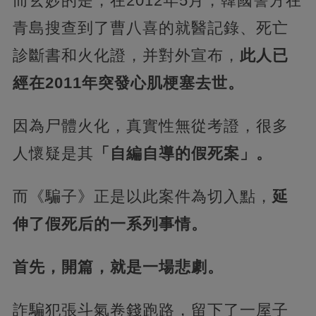
而玄妙的是，在2012年5月，韓國警方在
青島搜查到了曹八喜的就醫記錄、死亡
診斷書和火化證，并對外宣布，
此人已
經在2011年突發心肌梗塞去世。
因為尸體火化，真實性無從考證，很多
人懷疑是其
「自編自導的假死案」。
而《騙子》正是以此案件為切入點，
延
伸了假死后的一系列事情。
首先，開篇，就是一場悲劇。
詐騙犯張斗氣卷錢跑路，留下了一屋子