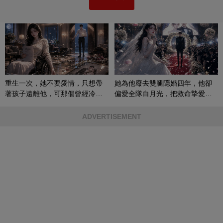
重生一次，她不要愛情，只想帶
她為他廢去雙腿隱婚四年，他卻
著孩子遠離他，可那個曾經冷漠
偏愛全隊白月光，把救命摯愛當
的男人，一次次將她逼入懷中...
成畢生負擔
ADVERTISEMENT