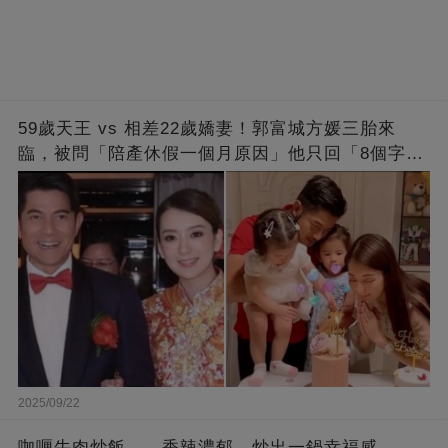
59歲天王 vs 相差22歲嬌妻！郭富城方媛三胎來
臨，被問「陪產休假一個月原因」他只回「8個字」
被贊爆
2025/09/22
咖喱牛肉炒飯——香辣濃郁，炒出一鍋幸福感