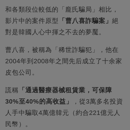
和各類段位較低的「龐氏騙局」相比，
影片中的案件原型
「曹八喜詐騙案」
絕
對是韓國人心中揮之不去的夢魘。
曹八喜，被稱為「稀世詐騙犯」，他在
2004年到2008年之間先后成立了十余家
皮包公司。
謊稱
「通過醫療器械租賃業，可保障
30%至40%的高收益」
，從3萬多名投資
人手中騙取4萬億韓元（約合221億元人
民幣）。