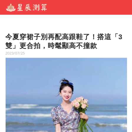
今夏穿裙子別再配高跟鞋了！搭這「3
雙」更合拍，時髦顯高不撞款
2023/07/25