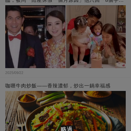
臨，被問「陪產休假一個月原因」他只回「8個字」
被贊爆
2025/09/22
咖喱牛肉炒飯——香辣濃郁，炒出一鍋幸福感
略過