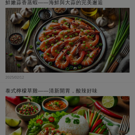
鮮嫩蒜香蒸蝦——海鮮與大蒜的完美邂逅
2025/02/12
泰式檸檬草雞——清新開胃，酸辣好味