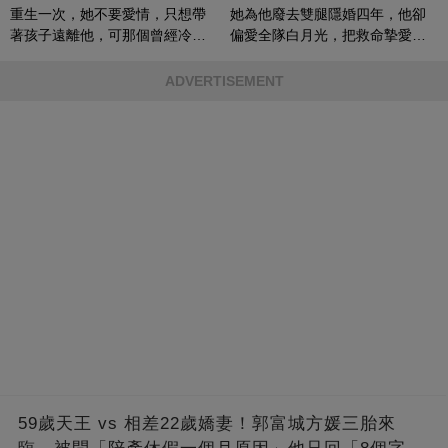
重生一次，她不要愛情，只想帶
她為他廢去雙腿隱婚四年，他卻
著孩子遠離他，可那個曾經冷漠
偏愛全隊白月光，把救命摯愛當
的男人，一次次將她逼入懷中...
成畢生負擔
ADVERTISEMENT
59歲天王 vs 相差22歲嬌妻！郭富城方媛三胎來