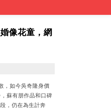
求婚像花童，網
解散，如今吳奇隆身價
步，蘇有朋作品和口碑
身段，仍在為生計奔