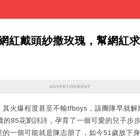
為網紅戴頭紗撒玫瑰，幫網紅
ADVERTISEMENT
其火爆程度甚至不輸tfboys，該團隊早就
歲的85花劉詩詩，孕育了一個可愛的兒子步
差的一個可能就是陳志朋了，如今51歲放下