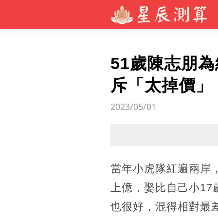
51歲陳志朋
斥「太掉價」
2023/05/01
當年小虎隊紅遍兩岸，
上億，娶比自己小17
也很好，混得相對最