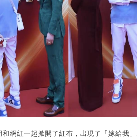
朋和網紅一起掀開了紅布，出現了「嫁給我」