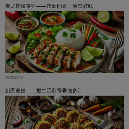
泰式檸檬草雞——清新開胃，酸辣好味
2025/02/12
創意煎餃——把生活煎得香脆多汁