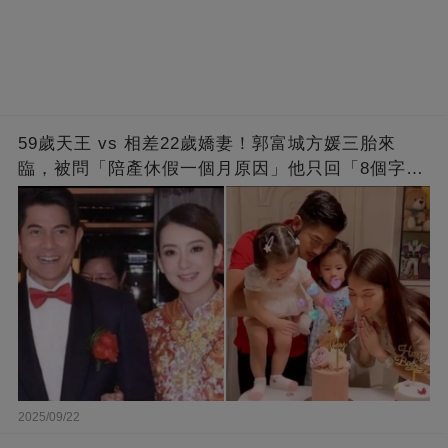
59歲天王 vs 相差22歲嬌妻！郭富城方媛三胎來
臨，被問「陪產休假一個月原因」他只回「8個字」
被贊爆
2025/09/22