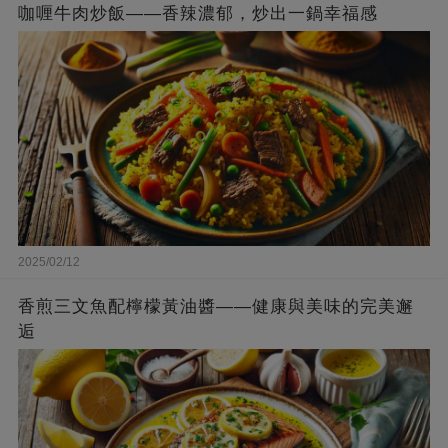
咖喱牛肉炒飯——香辣濃郁，炒出一鍋幸福感
2025/02/12
香煎三文魚配檸檬黃油醬——健康與美味的完美邂
逅