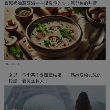
香濃奶油蘑菇湯——溫暖你的心，濃郁你的味蕾
2025/02/11
「女兒，你千萬不要隨便結婚！」媽媽送給女兒的
一段話，看哭無數人！