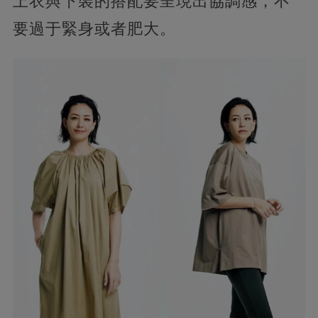
上衣與下裝的搭配要呈現出協調感，不
要過于緊身或者肥大。