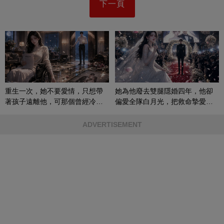
下一頁
重生一次，她不要愛情，只想帶
她為他廢去雙腿隱婚四年，他卻
著孩子遠離他，可那個曾經冷漠
偏愛全隊白月光，把救命摯愛當
的男人，一次次將她逼入懷中...
成畢生負擔
ADVERTISEMENT