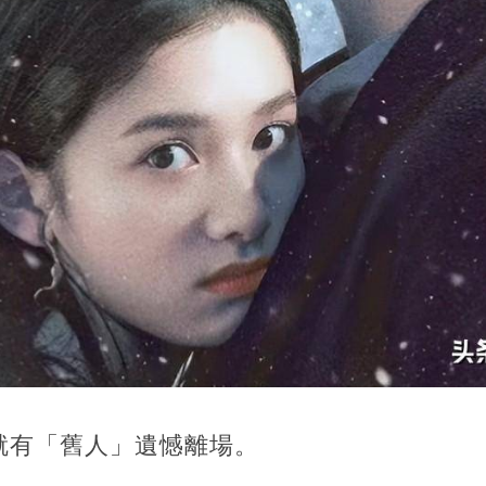
就有「舊人」遺憾離場。