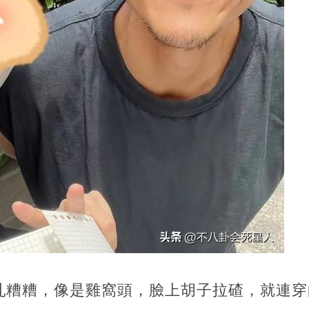
亂糟糟，像是雞窩頭，臉上胡子拉碴，就連穿