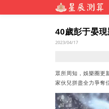
40歲彭于晏
2023/04/17
眾所周知，娛樂圈更
家伙兒拼盡全力爭奪