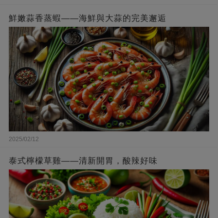
鮮嫩蒜香蒸蝦——海鮮與大蒜的完美邂逅
2025/02/12
泰式檸檬草雞——清新開胃，酸辣好味