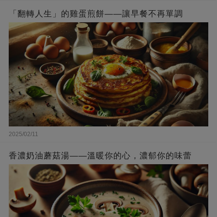
「翻轉人生」的雞蛋煎餅——讓早餐不再單調
2025/02/11
香濃奶油蘑菇湯——溫暖你的心，濃郁你的味蕾