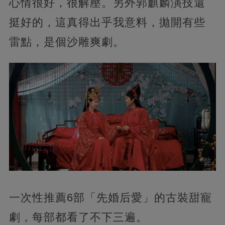
心情很好，很解壓。另外郭麒麟演技還
挺好的，這真得出乎我意料，拋開有些
雷點，是個沙雕爽劇。
一次性推薦6部「先婚后愛」的古裝甜寵
劇，每部都看了不下三遍。