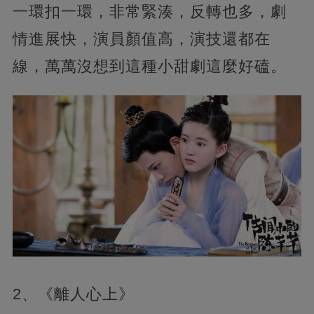
一環扣一環，非常緊湊，反轉也多，劇
情進展快，演員顏值高，演技還都在
線，萬萬沒想到這種小甜劇這麼好磕。
2、《離人心上》