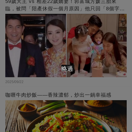
59歲天王 vs 相差22歲嬌妻！郭富城方媛三胎來
臨，被問「陪產休假一個月原因」他只回「8個字」
被贊爆
略過
2025/09/22
咖喱牛肉炒飯——香辣濃郁，炒出一鍋幸福感