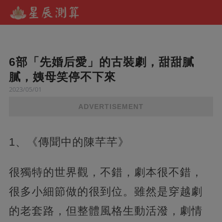
6部「先婚后愛」的古裝劇，甜甜膩
膩，姨母笑停不下來
2023/05/01
ADVERTISEMENT
1、《傳聞中的陳芊芊》
很獨特的世界觀，不錯，劇本很不錯，
很多小細節做的很到位。雖然是穿越劇
的老套路，但整體風格生動活潑，劇情