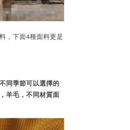
料，下面4種面料更是
！
不同季節可以選擇的
，羊毛，不同材質面