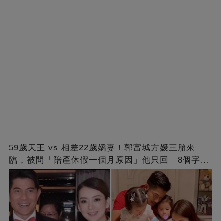
59歲天王 vs 相差22歲嬌妻！郭富城方媛三胎來
臨，被問「陪產休假一個月原因」他只回「8個字」
被贊爆