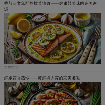
香煎三文魚配檸檬黃油醬——健康與美味的完美邂
逅
2025/02/12
鮮嫩蒜香蒸蝦——海鮮與大蒜的完美邂逅