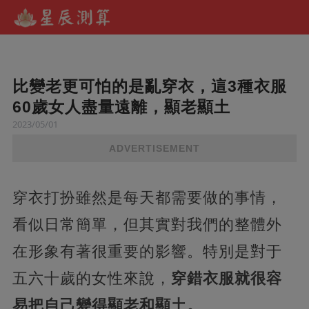
比變老更可怕的是亂穿衣，這3種衣服
60歲女人盡量遠離，顯老顯土
2023/05/01
ADVERTISEMENT
穿衣打扮雖然是每天都需要做的事情，
看似日常簡單，但其實對我們的整體外
在形象有著很重要的影響。特別是對于
五六十歲的女性來說，
穿錯衣服就很容
易把自己變得顯老和顯土。