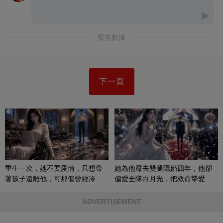
暫無數據
下一頁
重生一次，她不要愛情，只想帶
她為他廢去雙腿隱婚四年，他卻
著孩子遠離他，可那個曾經冷漠
偏愛全隊白月光，把救命摯愛當
的男人，一次次將她逼入懷中...
成畢生負擔
ADVERTISEMENT