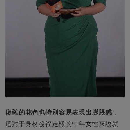
復雜的花色也特別容易表現出膨脹感
，
這對于身材發福走樣的中年女性來說就