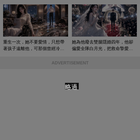
重生一次，她不要愛情，只想帶
她為他廢去雙腿隱婚四年，他卻
著孩子遠離他，可那個曾經冷漠
偏愛全隊白月光，把救命摯愛當
的男人，一次次將她逼入懷中...
成畢生負擔
ADVERTISEMENT
略過