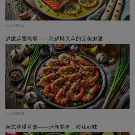
2025/02/12
鮮嫩蒜香蒸蝦——海鮮與大蒜的完美邂逅
2025/02/12
泰式檸檬草雞——清新開胃，酸辣好味