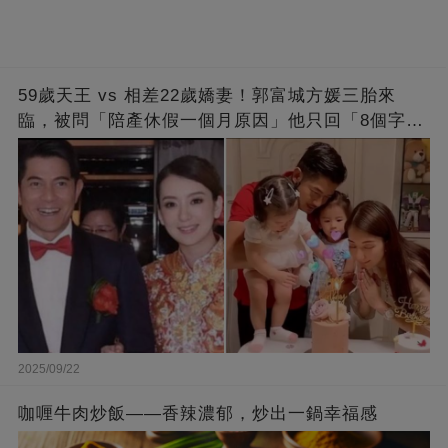
59歲天王 vs 相差22歲嬌妻！郭富城方媛三胎來
臨，被問「陪產休假一個月原因」他只回「8個字」
被贊爆
2025/09/22
咖喱牛肉炒飯——香辣濃郁，炒出一鍋幸福感