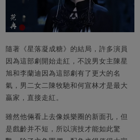
隨著《星落凝成糖》的結局，許多演員
因為這部劇開始走紅，不說男女主陳星
旭和李蘭迪因為這部劇有了更大的名
氣，男二女二陳牧馳和何宣林才是最大
贏家，直接走紅。
雖然他倆看上去像娛樂圈的新面孔，但
是戲齡并不短，所以演技才能如此驚