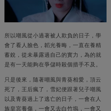
所以嘲風從小過著被人欺負的日子，學
會了看人臉色，韜光養晦，一直在養精
蓄銳，從未暴露過自己的實力，為的就
是有一天能夠在爭儲時殺個措手不及。
只是後來，隨著嘲風與青葵相愛，頂云
死了，王后瘋了，雪妃便跟著兒子嘲風
以及青葵過上了逃亡的日子，一會在人
族皇宮養傷，一會又去白竹塢，一會又