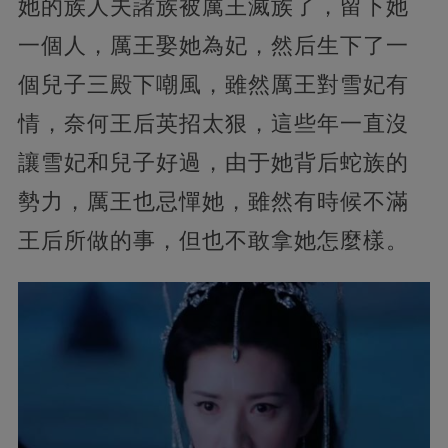
她的族人夫諸族被厲王滅族了，留下她
一個人，厲王娶她為妃，然后生下了一
個兒子三殿下嘲風，雖然厲王對雪妃有
情，奈何王后英招太狠，這些年一直沒
讓雪妃和兒子好過，由于她背后蛇族的
勢力，厲王也忌憚她，雖然有時候不滿
王后所做的事，但也不敢拿她怎麼樣。