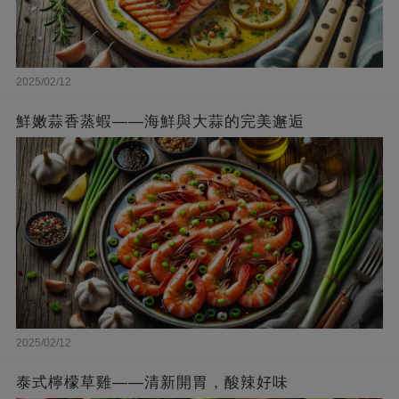
2025/02/12
鮮嫩蒜香蒸蝦——海鮮與大蒜的完美邂逅
2025/02/12
泰式檸檬草雞——清新開胃，酸辣好味