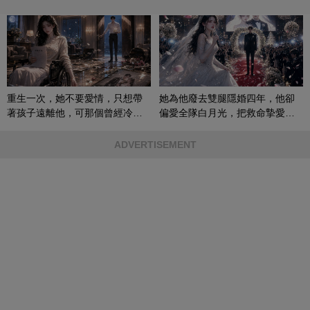
重生一次，她不要愛情，只想帶
她為他廢去雙腿隱婚四年，他卻
著孩子遠離他，可那個曾經冷漠
偏愛全隊白月光，把救命摯愛當
的男人，一次次將她逼入懷中...
成畢生負擔
ADVERTISEMENT