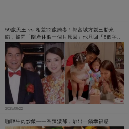
59歲天王 vs 相差22歲嬌妻！郭富城方媛三胎來
臨，被問「陪產休假一個月原因」他只回「8個字」
被贊爆
2025/09/22
咖喱牛肉炒飯——香辣濃郁，炒出一鍋幸福感