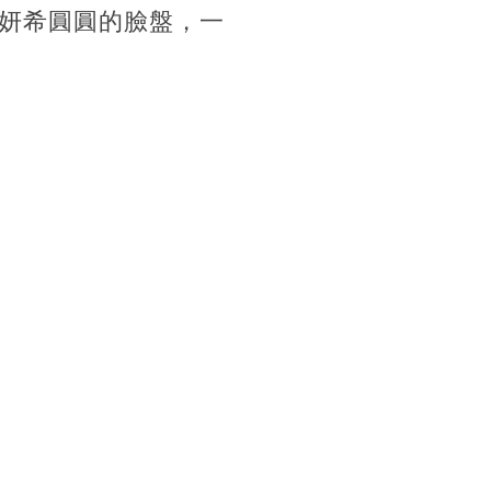
妍希圓圓的臉盤，一