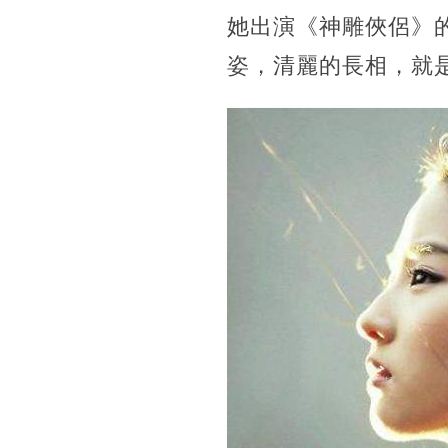
她出演《神雕俠侶》
姿，清麗的長相，就