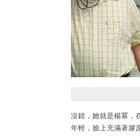
沒錯，她就是楊冪，
年輕，臉上充滿著膠