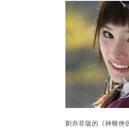
劉亦菲版的《神雕俠