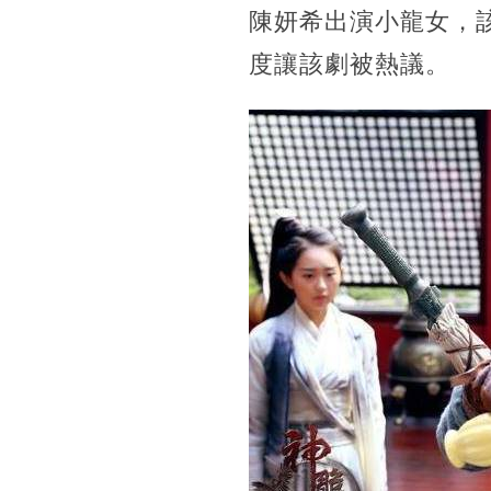
陳妍希出演小龍女，
度讓該劇被熱議。