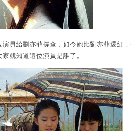
位演員給劉亦菲撐傘，如今她比劉亦菲還紅，
大家就知道這位演員是誰了。