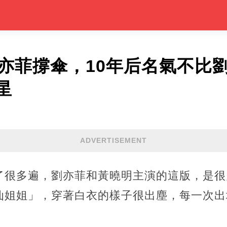
劉亦菲撐傘，10年后名氣不比
星
ADVERTISEMENT
了很多遍，劉亦菲和黃曉明主演的這版，是很
仙姐姐」，穿著白衣的樣子很出塵，每一次出