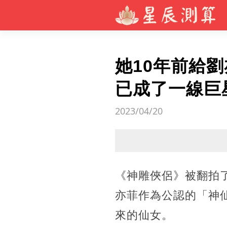
她10年前給
已成了一線巨
2023/04/20
《神雕俠侶》被翻拍
亦菲作為公認的「神
來的仙女。