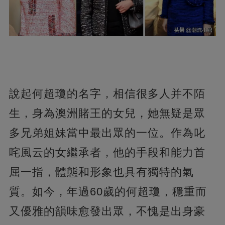
說起何超瓊的名字，相信很多人并不陌
生，身為澳洲賭王的女兒，她無疑是眾
多兄弟姐妹當中最出眾的一位。作為叱
咤風云的女繼承者，他的手段和能力首
屈一指，體態和形象也具有獨特的氣
質。如今，年過60歲的何超瓊，穩重而
又優雅的韻味愈發出眾，不愧是出身豪