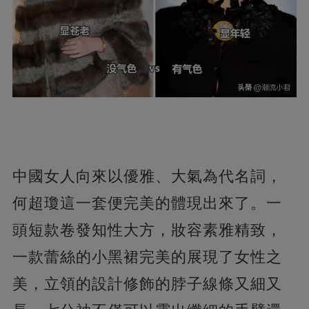
中國女人向來以優雅、大氣為代名詞，
何超瓊這一套便完美的體現出來了。一
頭短款卷發知性大方，妝容素雅精致，
一款蕾絲的小黑裙完美的展現了女性之
美，立領的設計修飾的脖子線條又細又