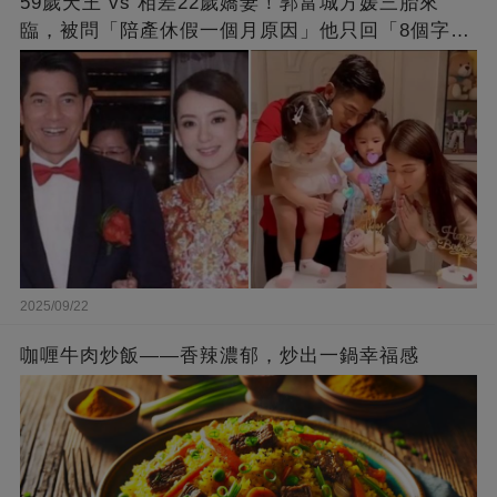
59歲天王 vs 相差22歲嬌妻！郭富城方媛三胎來
臨，被問「陪產休假一個月原因」他只回「8個字」
被贊爆
2025/09/22
咖喱牛肉炒飯——香辣濃郁，炒出一鍋幸福感