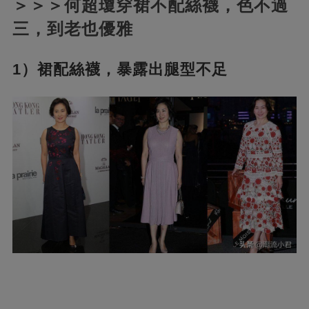
＞＞＞何超瓊穿裙不配絲襪，色不過
三，到老也優雅
1）裙配絲襪，暴露出腿型不足