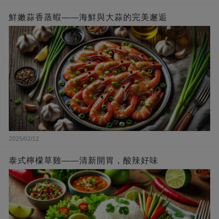
鮮嫩蒜香蒸蝦——海鮮與大蒜的完美邂逅
2025/02/12
泰式檸檬草雞——清新開胃，酸辣好味