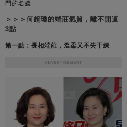
門的名媛。
＞＞＞何超瓊的端莊氣質，離不開這
3點
第一點：長相端莊，溫柔又不失干練
ADVERTISEMENT