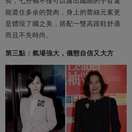
長，七分袖不僅可以露出纖細的手臂還
能遮住多余的贅肉，身上的蕾絲元素更
是體現了國之美，搭配一雙高跟鞋舒適
而且不失時尚。
第三點：氣場強大，儀態自信又大方