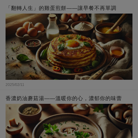
「翻轉人生」的雞蛋煎餅——讓早餐不再單調
2025/02/11
香濃奶油蘑菇湯——溫暖你的心，濃郁你的味蕾