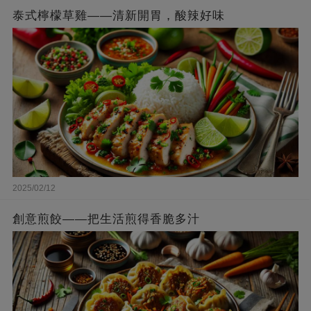
泰式檸檬草雞——清新開胃，酸辣好味
2025/02/12
創意煎餃——把生活煎得香脆多汁