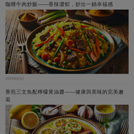
咖喱牛肉炒飯——香辣濃郁，炒出一鍋幸福感
2025/02/12
香煎三文魚配檸檬黃油醬——健康與美味的完美邂
逅