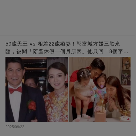
59歲天王 vs 相差22歲嬌妻！郭富城方媛三胎來
臨，被問「陪產休假一個月原因」他只回「8個字」
被贊爆
2025/09/22