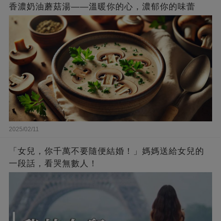
香濃奶油蘑菇湯——溫暖你的心，濃郁你的味蕾
2025/02/11
「女兒，你千萬不要隨便結婚！」媽媽送給女兒的
一段話，看哭無數人！