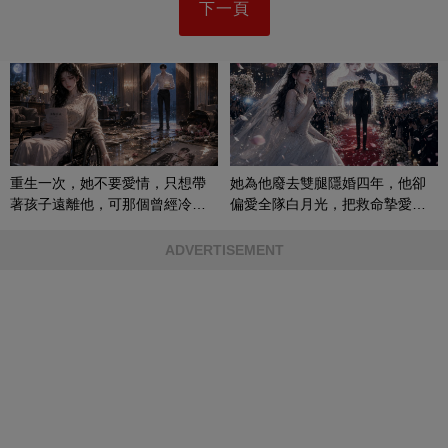
下一頁
重生一次，她不要愛情，只想帶
她為他廢去雙腿隱婚四年，他卻
著孩子遠離他，可那個曾經冷漠
偏愛全隊白月光，把救命摯愛當
的男人，一次次將她逼入懷中...
成畢生負擔
ADVERTISEMENT