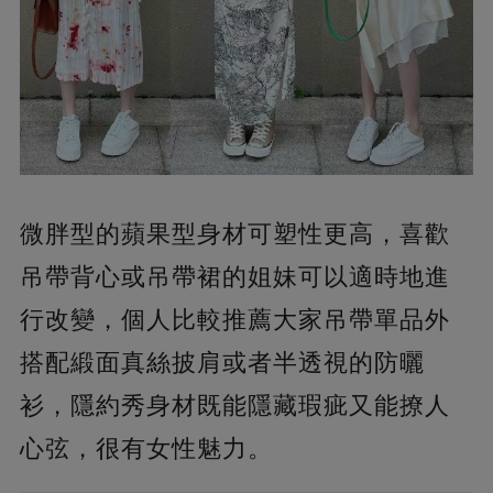
微胖型的蘋果型身材可塑性更高，喜歡
吊帶背心或吊帶裙的姐妹可以適時地進
行改變，個人比較推薦大家吊帶單品外
搭配緞面真絲披肩或者半透視的防曬
衫，隱約秀身材既能隱藏瑕疵又能撩人
心弦，很有女性魅力。