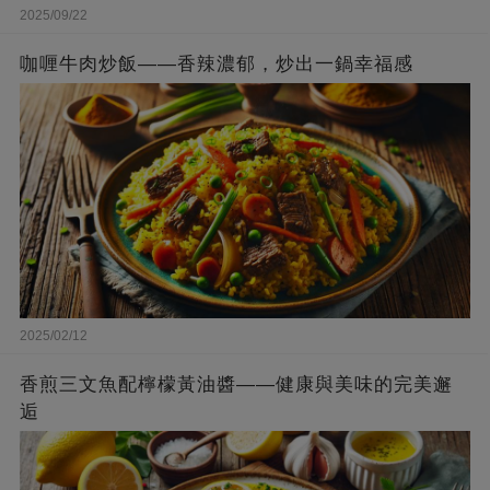
2025/09/22
咖喱牛肉炒飯——香辣濃郁，炒出一鍋幸福感
2025/02/12
香煎三文魚配檸檬黃油醬——健康與美味的完美邂
逅