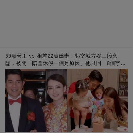
59歲天王 vs 相差22歲嬌妻！郭富城方媛三胎來
臨，被問「陪產休假一個月原因」他只回「8個字」
被贊爆