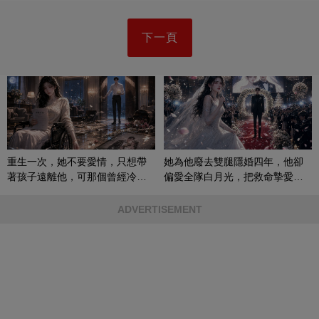
下一頁
重生一次，她不要愛情，只想帶
她為他廢去雙腿隱婚四年，他卻
著孩子遠離他，可那個曾經冷漠
偏愛全隊白月光，把救命摯愛當
的男人，一次次將她逼入懷中...
成畢生負擔
ADVERTISEMENT