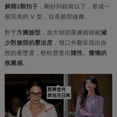
解開2顆扣子
，剛好到鎖骨以下，形成一
個完美的 V 型，拉長臉部線條。
對于
方圓臉型
，加大領部露膚面積能
減
少對臉部的壓迫度
，領口外翻呈現出自
然的垂墜度，輕松營造出
隨性、慵懶的
氛圍感
。