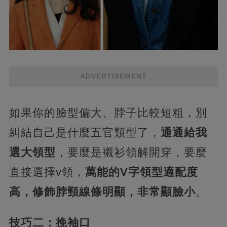
ADVERTISEMENT
如果你的臉型偏大、脖子比較短粗，別
糾結自己是什麼五官類型了，
通通給我
選大領型
，要麼是襯衫領解開穿，要麼
直接選擇v領，
萬能的V字領型適配度
高，修飾脖頸線條明顯，非常顯臉小
。
技巧二：挽袖口