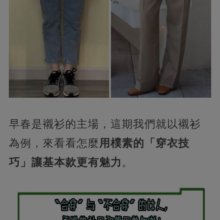
早春是襯衫的主場，這期我們就以襯衫
為例，來看看怎麼
用樸素的「穿衣技
巧」讓基本款更有魅力
。