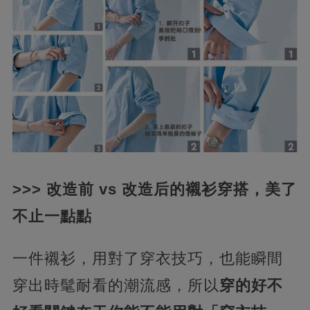
>>> 改造前 vs 改造后的襯衫穿搭，美了
不止一點點
一件襯衫，用對了穿衣技巧，也能瞬間
穿出時髦耐看的潮流感，所以
穿的好不