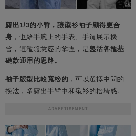
露出
1/3的小臂，讓襯衫袖子顯得更合
身
，也給手腕上的手表、手鏈展示機
會，這種隨意感的拿捏，是
盤活各種基
礎款通用的思路。
袖子版型比較寬松的
，可以選擇中間的
挽法，多露出手臂中和襯衫的松垮感。
ADVERTISEMENT