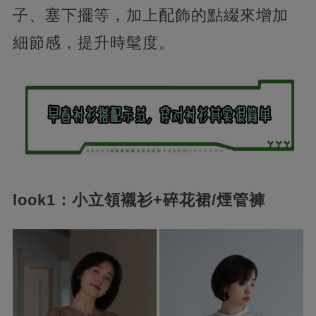
子、塞下擺等，加上配飾的點綴來增加
細節感，提升時髦度。
look1：小立領襯衫+碎花裙/煙管褲