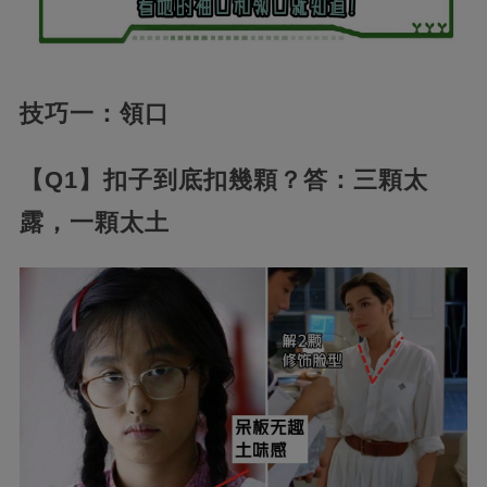
技巧一：領口
【Q1】扣子到底扣幾顆？答：三顆太
露，一顆太土