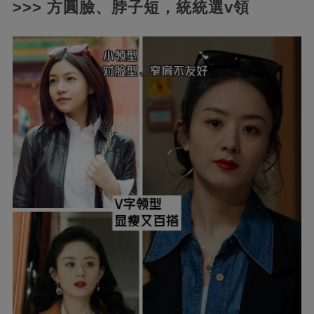
>>> 方圓臉、脖子短，統統選v領