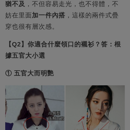
猶不及
，不但容易走光，也不得體，不
妨在里面
加一件內搭
，這樣的兩件式疊
穿也很有層次感。
【Q2】你適合什麼領口的襯衫？答：根
據五官大小選
① 五官大而明艷