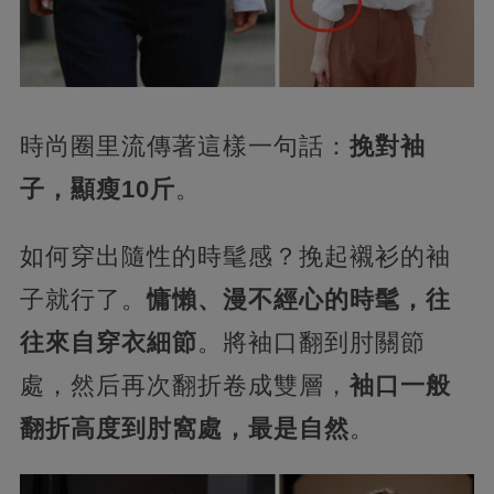
時尚圈里流傳著這樣一句話：
挽對袖
子，顯瘦10斤
。
如何穿出隨性的時髦感？挽起襯衫的袖
子就行了。
慵懶、漫不經心的時髦，往
往來自穿衣細節
。將袖口翻到肘關節
處，然后再次翻折卷成雙層，
袖口一般
翻折高度到肘窩處，最是自然
。