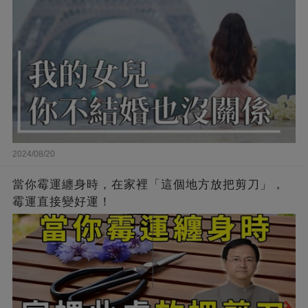
2024/08/20
當你霉運纏身時，在家裡「這個地方放把剪刀」，
霉運直接變好運！