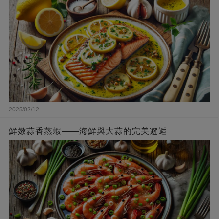
2025/02/12
鮮嫩蒜香蒸蝦——海鮮與大蒜的完美邂逅