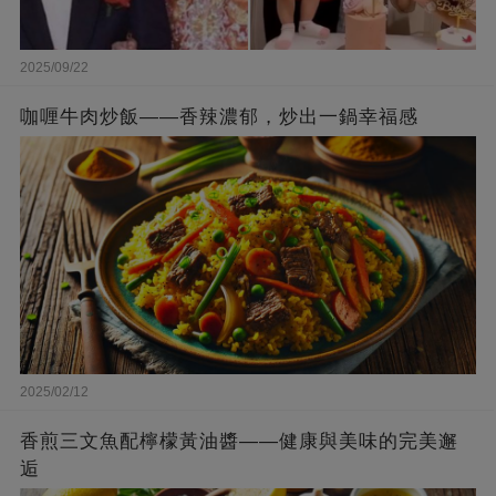
2025/09/22
咖喱牛肉炒飯——香辣濃郁，炒出一鍋幸福感
2025/02/12
香煎三文魚配檸檬黃油醬——健康與美味的完美邂
逅