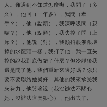
人。難過到不知道怎麼辦，我問了（多
久），他回（一年多），我問（牽
手？），他（點頭），我深呼吸問（親
嘴？），他（點頭），我失控了問（上
床？），他說（對），我顫抖眼淚跟壞
掉的水龍頭一樣，我打了他，我一直失
控的說我到底做錯了什麼？但冷靜後我
還是問了他，我們重新來過好嗎？你只
要不要聯絡她就好，其他的我來承受我
來努力，他哭著說（我沒辦法不關心
她，沒辦法這麼狠心），他出去了。