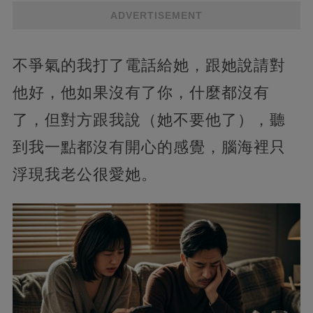
ADVERTISEMENT
不爭氣的我打了電話給她，跟她說請對
他好，他如果沒有了你，什麼都沒有
了，但對方跟我說（她不要他了），聽
到我一點都沒有開心的感覺，腦海裡只
浮現我老公很愛她。