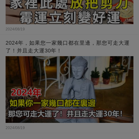
2024/08/19
2024年，如果您一家幾口都在里邊，那您可走大運
了！并且走大運30年！
2024/08/19