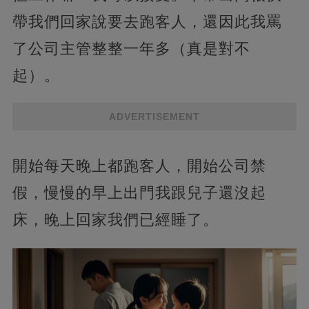
帶我們回家說要去跑客人，還因此我罵
了公司主管整整一年多（真是對不
起）。
ADVERTISEMENT
開始每天晚上都跑客人，開始公司禁
假，慢慢的早上出門我跟兒子還沒起
床，晚上回家我們已經睡了。