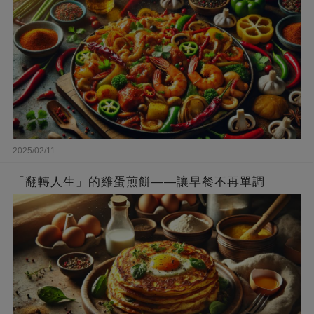
2025/02/11
「翻轉人生」的雞蛋煎餅——讓早餐不再單調