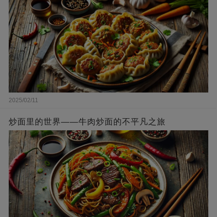
2025/02/11
炒面里的世界——牛肉炒面的不平凡之旅