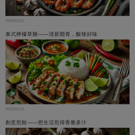
2025/02/12
泰式檸檬草雞——清新開胃，酸辣好味
2025/02/12
創意煎餃——把生活煎得香脆多汁