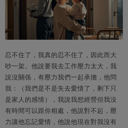
忍不住了，我真的忍不住了，因此而大
吵一架。他說要我去工作壓力太大，我
說沒關係，有壓力我們一起承擔，他問
我：（我們是不是失去愛情了，剩下只
是家人的感情），我說我想經營但我沒
有時間可以跟你相處，他說對不起，壓
力讓他忘記愛情，他說他現在對我沒有