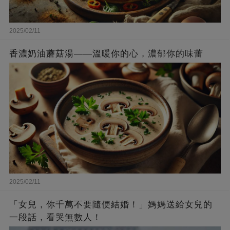
2025/02/11
香濃奶油蘑菇湯——溫暖你的心，濃郁你的味蕾
2025/02/11
「女兒，你千萬不要隨便結婚！」媽媽送給女兒的
一段話，看哭無數人！