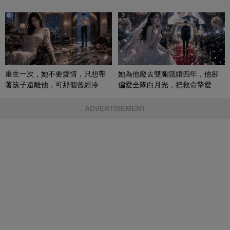
重生一次，她不要愛情，只想帶
她為他廢去雙腿隱婚四年，他卻
著孩子遠離他，可那個曾經冷漠
偏愛全隊白月光，把救命摯愛當
的男人，一次次將她逼入懷中...
成畢生負擔
ADVERTISEMENT