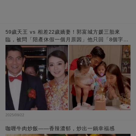
59歲天王 vs 相差22歲嬌妻！郭富城方媛三胎來
臨，被問「陪產休假一個月原因」他只回「8個字」
被贊爆
2025/09/22
咖喱牛肉炒飯——香辣濃郁，炒出一鍋幸福感