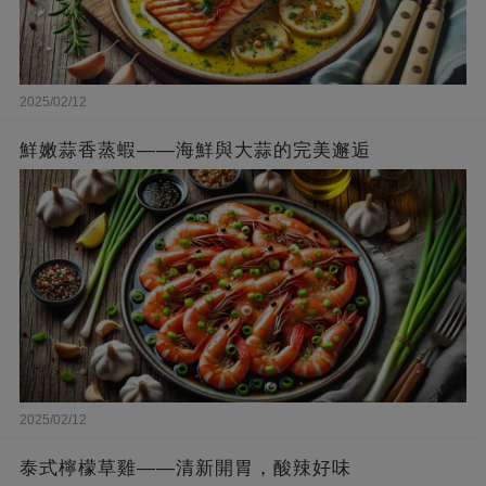
2025/02/12
鮮嫩蒜香蒸蝦——海鮮與大蒜的完美邂逅
2025/02/12
泰式檸檬草雞——清新開胃，酸辣好味