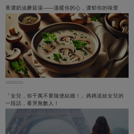
香濃奶油蘑菇湯——溫暖你的心，濃郁你的味蕾
2025/02/11
「女兒，你千萬不要隨便結婚！」媽媽送給女兒的
一段話，看哭無數人！