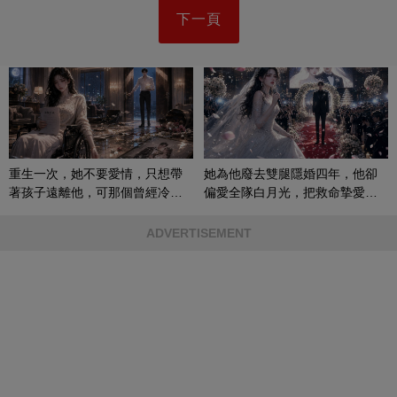
下一頁
重生一次，她不要愛情，只想帶
她為他廢去雙腿隱婚四年，他卻
著孩子遠離他，可那個曾經冷漠
偏愛全隊白月光，把救命摯愛當
的男人，一次次將她逼入懷中...
成畢生負擔
ADVERTISEMENT