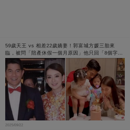
59歲天王 vs 相差22歲嬌妻！郭富城方媛三胎來
臨，被問「陪產休假一個月原因」他只回「8個字」
被贊爆
2025/09/22