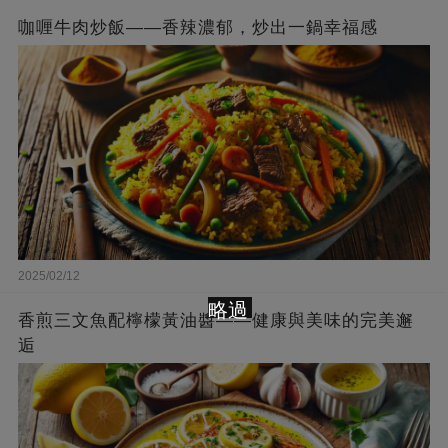
咖喱牛肉炒飯——香辣濃郁，炒出一鍋幸福感
2025/02/12
略過
香煎三文魚配檸檬黃油醬——健康與美味的完美邂
逅