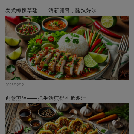
泰式檸檬草雞——清新開胃，酸辣好味
2025/02/12
創意煎餃——把生活煎得香脆多汁