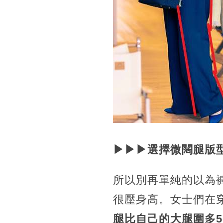
▶▶▶選擇微闊腿版
所以別再單純的以為
很壓身高。女士們在
腿比自己的大腿圍多5