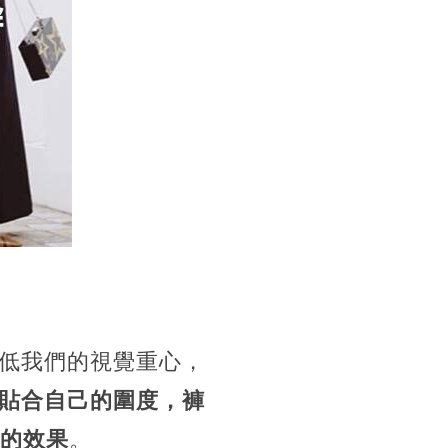
低我們的視覺重心，
貼合自己的圍度，褲
胖的效果
。