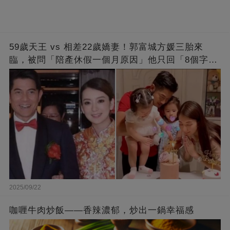
59歲天王 vs 相差22歲嬌妻！郭富城方媛三胎來
臨，被問「陪產休假一個月原因」他只回「8個字」
被贊爆
2025/09/22
咖喱牛肉炒飯——香辣濃郁，炒出一鍋幸福感