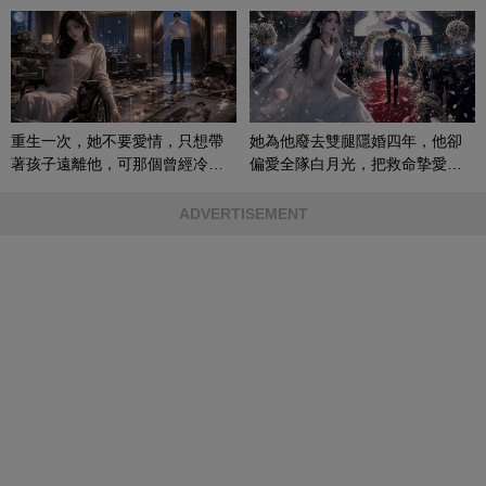
重生一次，她不要愛情，只想帶
她為他廢去雙腿隱婚四年，他卻
著孩子遠離他，可那個曾經冷漠
偏愛全隊白月光，把救命摯愛當
的男人，一次次將她逼入懷中...
成畢生負擔
ADVERTISEMENT