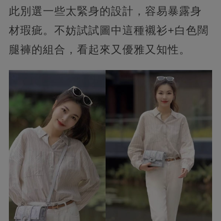
此別選一些太緊身的設計，容易暴露身
材瑕疵。不妨試試圖中這種襯衫+白色闊
腿褲的組合，看起來又優雅又知性。