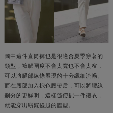
圖中這件直筒褲也是很適合夏季穿著的
類型，褲腿圍度不會太寬也不會太窄，
可以將腿部線條展現的十分纖細流暢。
而在腰部加入棕色腰帶后，可以將腰線
劃分的更鮮明，這樣隨便配一件襯衣，
就能穿出窈窕優越的體型。