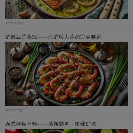
2025/02/12
鮮嫩蒜香蒸蝦——海鮮與大蒜的完美邂逅
2025/02/12
泰式檸檬草雞——清新開胃，酸辣好味