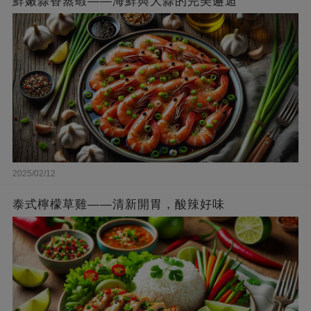
鮮嫩蒜香蒸蝦——海鮮與大蒜的完美邂逅
2025/02/12
泰式檸檬草雞——清新開胃，酸辣好味