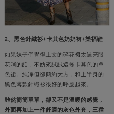
2、黑色針織衫+卡其色奶奶裙+樂福鞋
如果妹子們覺得上文的碎花裙太過亮眼
花哨的話，不妨來試試這條卡其色的單
色裙。純凈但卻簡約大方，和上半身的
黑色薄款針織衫很好的呼應起來。
雖然簡簡單單，卻又不是溫暖的感覺，
外面再加上一件舒適的灰色外套，三種