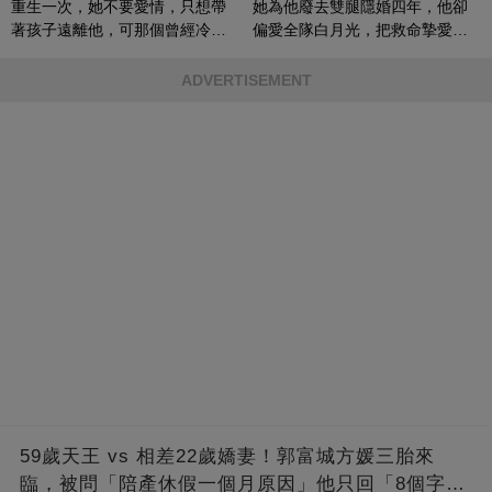
重生一次，她不要愛情，只想帶
她為他廢去雙腿隱婚四年，他卻
著孩子遠離他，可那個曾經冷漠
偏愛全隊白月光，把救命摯愛當
的男人，一次次將她逼入懷中...
成畢生負擔
ADVERTISEMENT
59歲天王 vs 相差22歲嬌妻！郭富城方媛三胎來
臨，被問「陪產休假一個月原因」他只回「8個字」