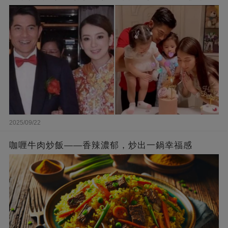
被贊爆
2025/09/22
咖喱牛肉炒飯——香辣濃郁，炒出一鍋幸福感