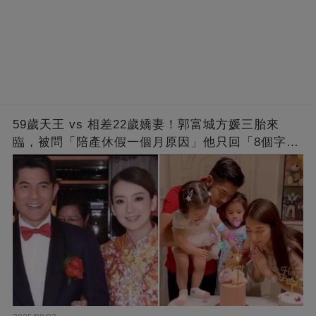
59歲天王 vs 相差22歲嬌妻！郭富城方媛三胎來
臨，被問「陪產休假一個月原因」他只回「8個字」
被贊爆