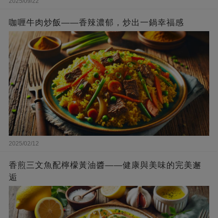
2025/09/22
咖喱牛肉炒飯——香辣濃郁，炒出一鍋幸福感
2025/02/12
香煎三文魚配檸檬黃油醬——健康與美味的完美邂
逅