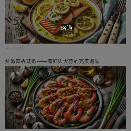
略過
2025/02/12
鮮嫩蒜香蒸蝦——海鮮與大蒜的完美邂逅