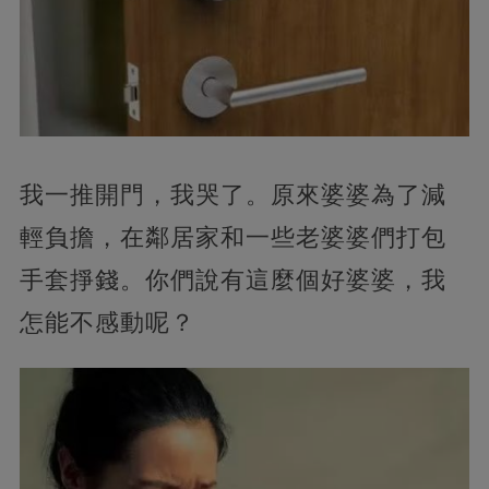
我一推開門，我哭了。原來婆婆為了減
輕負擔，在鄰居家和一些老婆婆們打包
手套掙錢。你們說有這麼個好婆婆，我
怎能不感動呢？