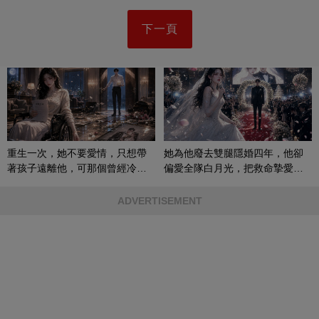
下一頁
重生一次，她不要愛情，只想帶
她為他廢去雙腿隱婚四年，他卻
著孩子遠離他，可那個曾經冷漠
偏愛全隊白月光，把救命摯愛當
的男人，一次次將她逼入懷中...
成畢生負擔
ADVERTISEMENT